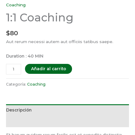
Coaching
1:1 Coaching
$
80
Aut rerum necessi autem aut officiis tatibus saepe.
Duration : 40 MIN
Añadir al carrito
Categoría:
Coaching
Descripción
Valoraciones (0)
Et harum quidem rerum facilis est et expedita distinctio.